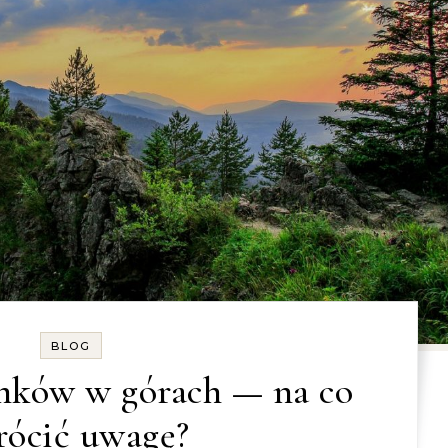
BLOG
ków w górach — na co
rócić uwagę?