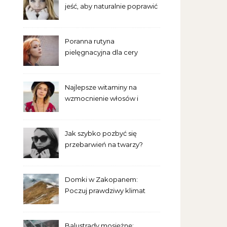
jeść, aby naturalnie poprawić
wygląd skóry?
Poranna rutyna
pielęgnacyjna dla cery
trądzikowej krok po kroku
Najlepsze witaminy na
wzmocnienie włosów i
paznokci – co warto
suplementować?
Jak szybko pozbyć się
przebarwień na twarzy?
Sprawdzone domowe
sposoby
Domki w Zakopanem:
Poczuj prawdziwy klimat
tatrzańskiej przyrody
Balustrady mosiężne: