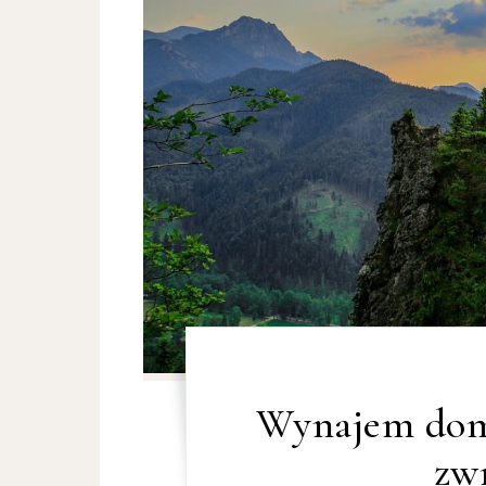
Wynajem dom
zw