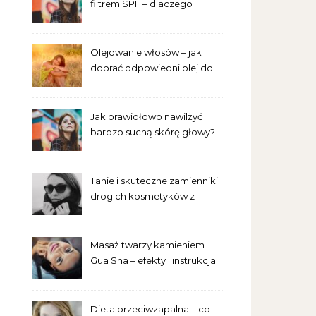
filtrem SPF – dlaczego
trzeba go używać przez cały
rok?
Olejowanie włosów – jak
dobrać odpowiedni olej do
swojej porowatości?
Jak prawidłowo nawilżyć
bardzo suchą skórę głowy?
Tanie i skuteczne zamienniki
drogich kosmetyków z
popularnych drogerii
Masaż twarzy kamieniem
Gua Sha – efekty i instrukcja
dla początkujących
Dieta przeciwzapalna – co