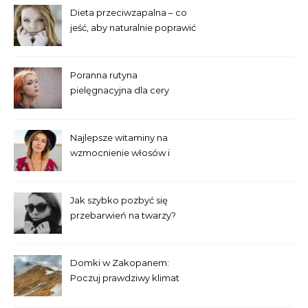
Dieta przeciwzapalna – co
jeść, aby naturalnie poprawić
wygląd skóry?
Poranna rutyna
pielęgnacyjna dla cery
trądzikowej krok po kroku
Najlepsze witaminy na
wzmocnienie włosów i
paznokci – co warto
suplementować?
Jak szybko pozbyć się
przebarwień na twarzy?
Sprawdzone domowe
sposoby
Domki w Zakopanem:
Poczuj prawdziwy klimat
tatrzańskiej przyrody