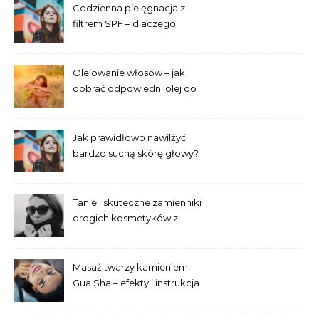
Codzienna pielęgnacja z
filtrem SPF – dlaczego
trzeba go używać przez cały
rok?
Olejowanie włosów – jak
dobrać odpowiedni olej do
swojej porowatości?
Jak prawidłowo nawilżyć
bardzo suchą skórę głowy?
Tanie i skuteczne zamienniki
drogich kosmetyków z
popularnych drogerii
Masaż twarzy kamieniem
Gua Sha – efekty i instrukcja
dla początkujących