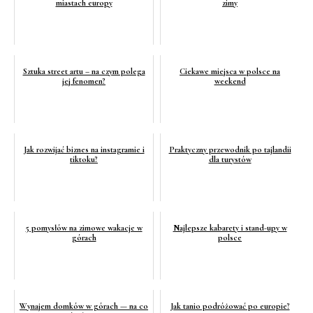
miastach europy
zimy
Sztuka street artu – na czym polega
Ciekawe miejsca w polsce na
jej fenomen?
weekend
Jak rozwijać biznes na instagramie i
Praktyczny przewodnik po tajlandii
tiktoku?
dla turystów
5 pomysłów na zimowe wakacje w
Najlepsze kabarety i stand-upy w
górach
polsce
Wynajem domków w górach — na co
Jak tanio podróżować po europie?