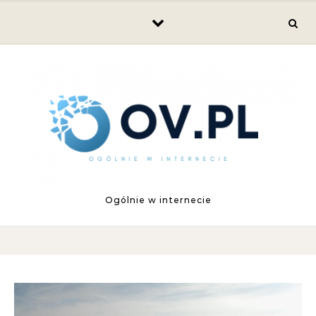
Skip to content
Ogólnie w internecie