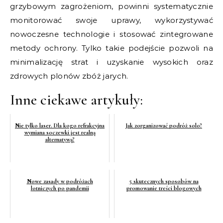
grzybowym zagrożeniom, powinni systematycznie
monitorować swoje uprawy, wykorzystywać
nowoczesne technologie i stosować zintegrowane
metody ochrony. Tylko takie podejście pozwoli na
minimalizację strat i uzyskanie wysokich oraz
zdrowych plonów zbóż jarych.
Inne ciekawe artykuły:
Nie tylko laser. Dla kogo refrakcyjna
Jak zorganizować podróż solo?
wymiana soczewki jest realną
alternatywą?
Nowe zasady w podróżach
5 skutecznych sposobów na
lotniczych po pandemii
promowanie treści blogowych