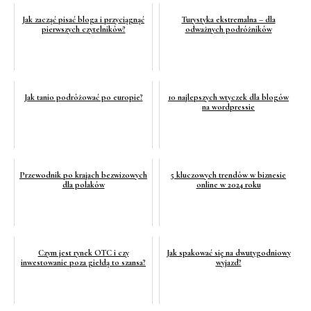
Jak zacząć pisać bloga i przyciągnąć
Turystyka ekstremalna – dla
pierwszych czytelników?
odważnych podróżników
Jak tanio podróżować po europie?
10 najlepszych wtyczek dla blogów
na wordpressie
Przewodnik po krajach bezwizowych
5 kluczowych trendów w biznesie
dla polaków
online w 2024 roku
Czym jest rynek OTC i czy
Jak spakować się na dwutygodniowy
inwestowanie poza giełdą to szansa?
wyjazd?