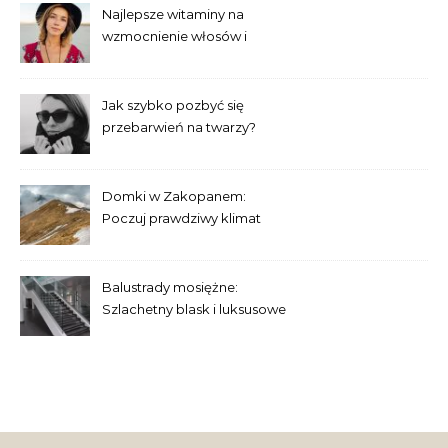
Najlepsze witaminy na
wzmocnienie włosów i
paznokci – co warto
suplementować?
Jak szybko pozbyć się
przebarwień na twarzy?
Sprawdzone domowe
sposoby
Domki w Zakopanem:
Poczuj prawdziwy klimat
tatrzańskiej przyrody
Balustrady mosiężne:
Szlachetny blask i luksusowe
wykończenie wnętrz