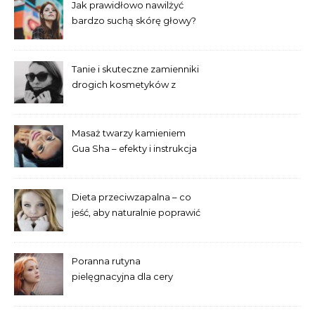
Jak prawidłowo nawilżyć
bardzo suchą skórę głowy?
Tanie i skuteczne zamienniki
drogich kosmetyków z
popularnych drogerii
Masaż twarzy kamieniem
Gua Sha – efekty i instrukcja
dla początkujących
Dieta przeciwzapalna – co
jeść, aby naturalnie poprawić
wygląd skóry?
Poranna rutyna
pielęgnacyjna dla cery
trądzikowej krok po kroku