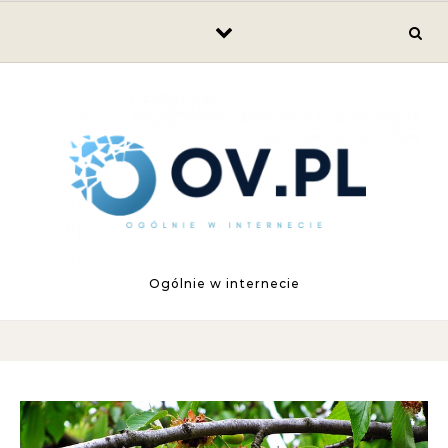
Skip to content
Ogólnie w internecie