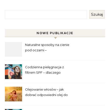
Szukaj
NOWE PUBLIKACJE
Naturalne sposoby na cienie
pod oczami –
najskuteczniejsze metody
Codzienna pielęgnacja z
filtrem SPF – dlaczego
trzeba go używać przez cały
rok?
Olejowanie włosów – jak
dobrać odpowiedni olej do
swojej porowatości?