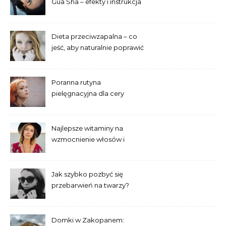
Gua Sha – efekty i instrukcja
dla początkujących
Dieta przeciwzapalna – co
jeść, aby naturalnie poprawić
wygląd skóry?
Poranna rutyna
pielęgnacyjna dla cery
trądzikowej krok po kroku
Najlepsze witaminy na
wzmocnienie włosów i
paznokci – co warto
suplementować?
Jak szybko pozbyć się
przebarwień na twarzy?
Sprawdzone domowe
sposoby
Domki w Zakopanem: