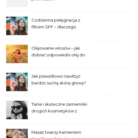
najskuteczniejsze metody
Codzienna pielęgnacja z
filtrem SPF – dlaczego
trzeba go używać przez cały
rok?
Olejowanie włosów – jak
dobrać odpowiedni olej do
swojej porowatości?
Jak prawidłowo nawilżyć
bardzo suchą skórę głowy?
Tanie i skuteczne zamienniki
drogich kosmetyków z
popularnych drogerii
Masaż twarzy kamieniem