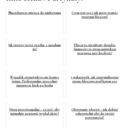
Najciekawsze miejsca do nurkowania
Czym jest seo i jak może pomóc
twojemu blogowi?
Jak tworzyć treści zgodne z zasadami
Dlaczego niezależny doradca
ux?
finansowy to twoja największa
przewaga przy kredycie?
Wypadek ciężarówki to nie koniec
5 wskazówek, jak zoptymalizować
świata. Profesjonalne procedury
stronę blogową pod kątem seo
naprawcze krok po kroku
Dieta przeciwzapalna – co jeść, aby
Olejowanie włosów – jak dobrać
naturalnie poprawić wygląd skóry?
odpowiedni olej do swojej
porowatości?