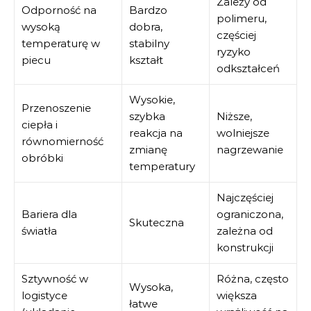
Zależy od
Odporność na
Bardzo
polimeru,
wysoką
dobra,
częściej
temperaturę w
stabilny
ryzyko
piecu
kształt
odkształceń
Wysokie,
Przenoszenie
szybka
Niższe,
ciepła i
reakcja na
wolniejsze
równomierność
zmianę
nagrzewanie
obróbki
temperatury
Najczęściej
Bariera dla
ograniczona,
Skuteczna
światła
zależna od
konstrukcji
Sztywność w
Różna, często
Wysoka,
logistyce
większa
łatwe