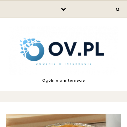
Skip to content
Ogólnie w internecie