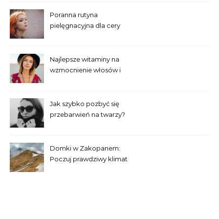
Poranna rutyna
pielęgnacyjna dla cery
trądzikowej krok po kroku
Najlepsze witaminy na
wzmocnienie włosów i
paznokci – co warto
suplementować?
Jak szybko pozbyć się
przebarwień na twarzy?
Sprawdzone domowe
sposoby
Domki w Zakopanem:
Poczuj prawdziwy klimat
tatrzańskiej przyrody