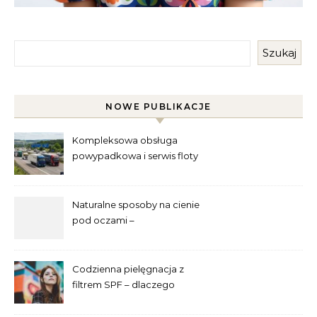
Szukaj
NOWE PUBLIKACJE
Kompleksowa obsługa
powypadkowa i serwis floty
pojazdów ciężarowych – jak
dbać o sprawność i wartość
pojazdów użytkowych?
Naturalne sposoby na cienie
pod oczami –
najskuteczniejsze metody
Codzienna pielęgnacja z
filtrem SPF – dlaczego
trzeba go używać przez cały
rok?