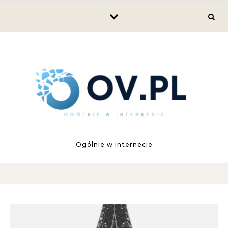
Skip to content
Ogólnie w internecie