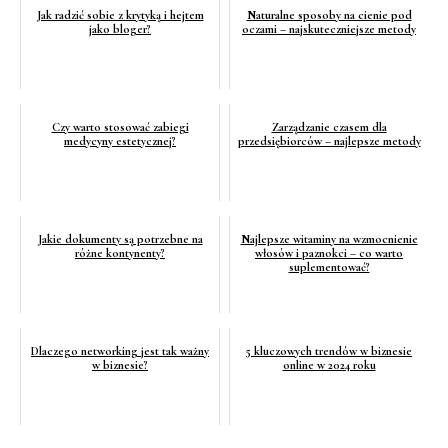
Jak radzić sobie z krytyką i hejtem
Naturalne sposoby na cienie pod
jako bloger?
oczami – najskuteczniejsze metody
Czy warto stosować zabiegi
Zarządzanie czasem dla
medycyny estetycznej?
przedsiębiorców – najlepsze metody
Jakie dokumenty są potrzebne na
Najlepsze witaminy na wzmocnienie
różne kontynenty?
włosów i paznokci – co warto
suplementować?
Dlaczego networking jest tak ważny
5 kluczowych trendów w biznesie
w biznesie?
online w 2024 roku