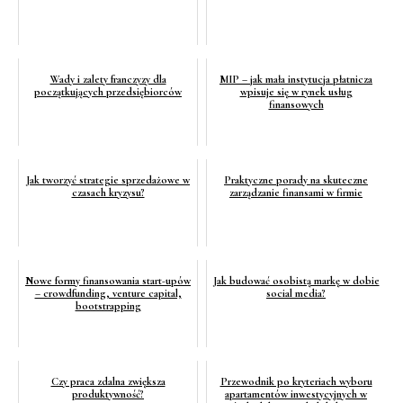
Wady i zalety franczyzy dla
MIP – jak mała instytucja płatnicza
początkujących przedsiębiorców
wpisuje się w rynek usług
finansowych
Jak tworzyć strategie sprzedażowe w
Praktyczne porady na skuteczne
czasach kryzysu?
zarządzanie finansami w firmie
Nowe formy finansowania start-upów
Jak budować osobistą markę w dobie
– crowdfunding, venture capital,
social media?
bootstrapping
Czy praca zdalna zwiększa
Przewodnik po kryteriach wyboru
produktywność?
apartamentów inwestycyjnych w