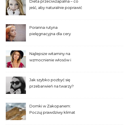
Dieta przeciwzapalna – co
jeść, aby naturalnie poprawić
wygląd skóry?
Poranna rutyna
pielęgnacyjna dla cery
trądzikowej krok po kroku
Najlepsze witaminy na
wzmocnienie włosów i
paznokci – co warto
suplementować?
Jak szybko pozbyć się
przebarwień na twarzy?
Sprawdzone domowe
sposoby
Domki w Zakopanem:
Poczuj prawdziwy klimat
tatrzańskiej przyrody