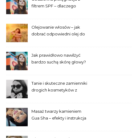
filtrem SPF – dlaczego
trzeba go używać przez cały
rok?
Olejowanie włosów – jak
dobrać odpowiedni olej do
swojej porowatości?
Jak prawidłowo nawilżyć
bardzo suchą skórę głowy?
Tanie i skuteczne zamienniki
drogich kosmetyków z
popularnych drogerii
Masaż twarzy kamieniem
Gua Sha – efekty i instrukcja
dla początkujących