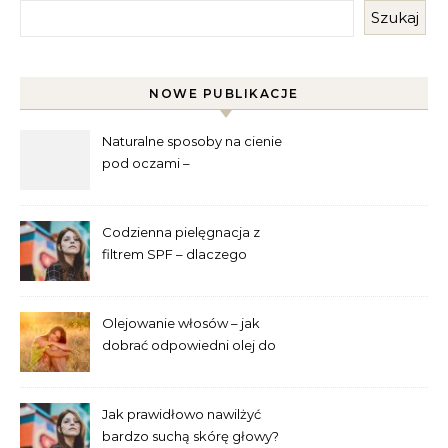
Szukaj
NOWE PUBLIKACJE
Naturalne sposoby na cienie
pod oczami –
najskuteczniejsze metody
Codzienna pielęgnacja z
filtrem SPF – dlaczego
trzeba go używać przez cały
rok?
Olejowanie włosów – jak
dobrać odpowiedni olej do
swojej porowatości?
Jak prawidłowo nawilżyć
bardzo suchą skórę głowy?