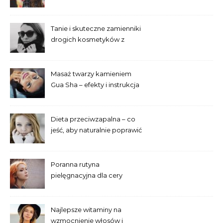
Tanie i skuteczne zamienniki
drogich kosmetyków z
popularnych drogerii
Masaż twarzy kamieniem
Gua Sha – efekty i instrukcja
dla początkujących
Dieta przeciwzapalna – co
jeść, aby naturalnie poprawić
wygląd skóry?
Poranna rutyna
pielęgnacyjna dla cery
trądzikowej krok po kroku
Najlepsze witaminy na
wzmocnienie włosów i