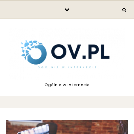
Skip to content
Ogólnie w internecie