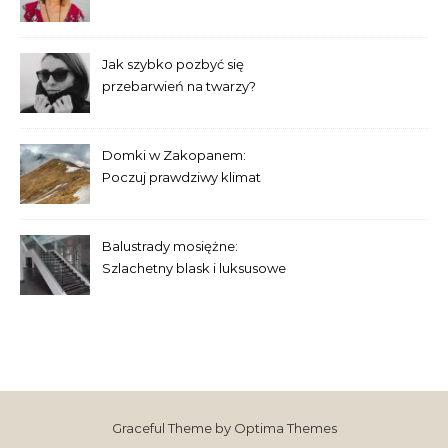
paznokci – co warto
suplementować?
Jak szybko pozbyć się
przebarwień na twarzy?
Sprawdzone domowe
sposoby
Domki w Zakopanem:
Poczuj prawdziwy klimat
tatrzańskiej przyrody
Balustrady mosiężne:
Szlachetny blask i luksusowe
wykończenie wnętrz
Graceful Theme by
Optima Themes