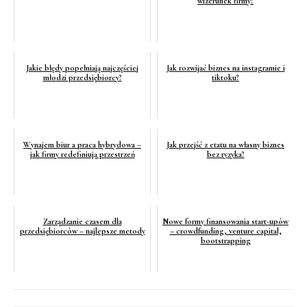
wizerunek firmy?
Jakie błędy popełniają najczęściej
Jak rozwijać biznes na instagramie i
młodzi przedsiębiorcy?
tiktoku?
Wynajem biur a praca hybrydowa –
Jak przejść z etatu na własny biznes
jak firmy redefiniują przestrzeń
bez ryzyka?
Zarządzanie czasem dla
Nowe formy finansowania start-upów
przedsiębiorców – najlepsze metody
– crowdfunding, venture capital,
bootstrapping