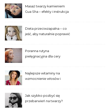
Masaż twarzy kamieniem
Gua Sha – efekty i instrukcja
dla początkujących
Dieta przeciwzapalna – co
jeść, aby naturalnie poprawić
wygląd skóry?
Poranna rutyna
pielęgnacyjna dla cery
trądzikowej krok po kroku
Najlepsze witaminy na
wzmocnienie włosów i
paznokci – co warto
suplementować?
Jak szybko pozbyć się
przebarwień na twarzy?
Sprawdzone domowe