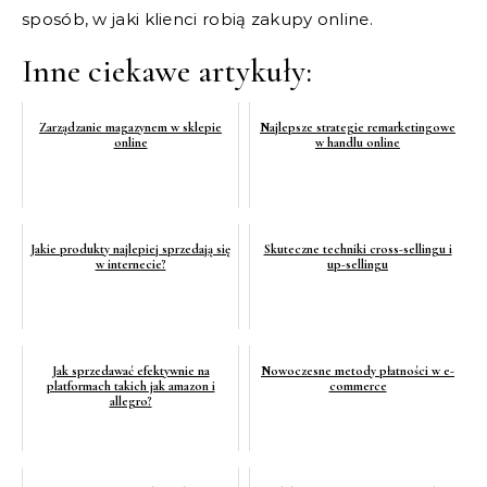
sposób, w jaki klienci robią zakupy online.
Inne ciekawe artykuły:
Zarządzanie magazynem w sklepie
Najlepsze strategie remarketingowe
online
w handlu online
Jakie produkty najlepiej sprzedają się
Skuteczne techniki cross-sellingu i
w internecie?
up-sellingu
Jak sprzedawać efektywnie na
Nowoczesne metody płatności w e-
platformach takich jak amazon i
commerce
allegro?