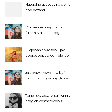
Naturalne sposoby na cienie
pod oczami –
najskuteczniejsze metody
Codzienna pielęgnacja z
filtrem SPF – dlaczego
trzeba go używać przez cały
rok?
Olejowanie włosów – jak
dobrać odpowiedni olej do
swojej porowatości?
Jak prawidłowo nawilżyć
bardzo suchą skórę głowy?
Tanie i skuteczne zamienniki
drogich kosmetyków z
popularnych drogerii